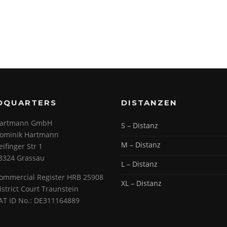
DQUARTERS
DISTANZEN
artmann GmbH
S – Distanz
ominik Hartmann
M – Distanz
eifinger Str 1
3324 Grassau
L – Distanz
ommercial Register HRB 25908
XL – Distanz
istrict Court Traunstein
AT ID No.: DE311164889