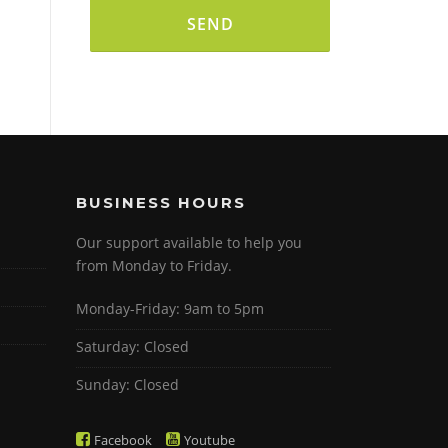
Alternative:
BUSINESS HOURS
Our support available to help you
from Monday to Friday.
Monday-Friday: 9am to 5pm
Saturday: Closed
Sunday: Closed
Facebook
Youtube