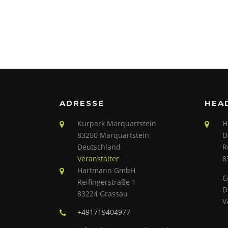
ADRESSE
HEA
Kurpark Marquartstein
H
83250 Marquartstein
D
Deutschland
R
Veranstalter
8
Hartmann GmbH
C
Reifingerstraße 1
D
83224 Grassau
V
+491719404977